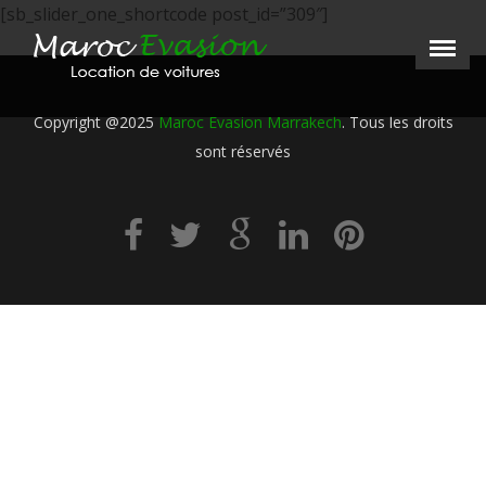
[sb_slider_one_shortcode post_id=”309″]
Menu
×
Copyright @2025
Maroc Evasion Marrakech
. Tous les droits
Home
sont réservés
Our Vehicules
Prestations
Agencies
Conditions
Contact